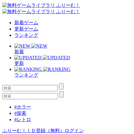
新着ゲーム
更新ゲーム
ランキング
新着
更新
ランキング
#ホラー
#探索
#レトロ
ふりーむ！ＩＤ登録（無料）
ログイン