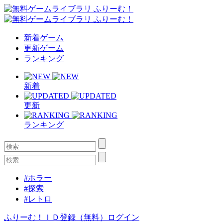
新着ゲーム
更新ゲーム
ランキング
新着
更新
ランキング
#ホラー
#探索
#レトロ
ふりーむ！ＩＤ登録（無料）
ログイン