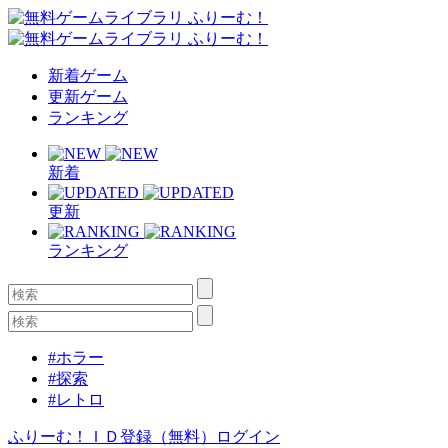
新着ゲーム
更新ゲーム
ランキング
新着
更新
ランキング
#ホラー
#探索
#レトロ
ふりーむ！ＩＤ登録（無料）
ログイン