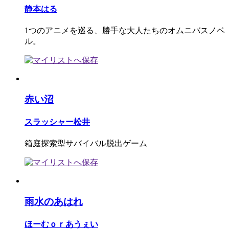
静本はる
1つのアニメを巡る、勝手な大人たちのオムニバスノベ
ル。
赤い沼
スラッシャー松井
箱庭探索型サバイバル脱出ゲーム
雨水のあはれ
ほーむｏｒあうぇい