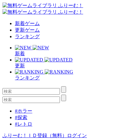
新着ゲーム
更新ゲーム
ランキング
新着
更新
ランキング
#ホラー
#探索
#レトロ
ふりーむ！ＩＤ登録（無料）
ログイン