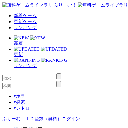
新着ゲーム
更新ゲーム
ランキング
新着
更新
ランキング
#ホラー
#探索
#レトロ
ふりーむ！ＩＤ登録（無料）
ログイン