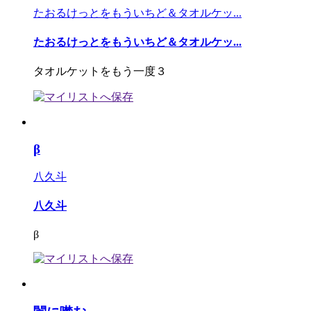
たおるけっとをもういちど＆タオルケッ...
たおるけっとをもういちど＆タオルケッ...
タオルケットをもう一度３
β
八久斗
八久斗
β