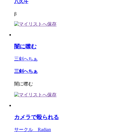
八久斗
β
闇に噤む
三剣へちぁ
三剣へちぁ
闇に噤む
カメラで殴られる
サークル Radian