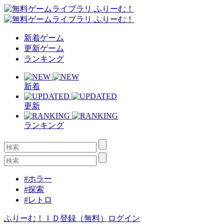
新着ゲーム
更新ゲーム
ランキング
新着
更新
ランキング
#ホラー
#探索
#レトロ
ふりーむ！ＩＤ登録（無料）
ログイン