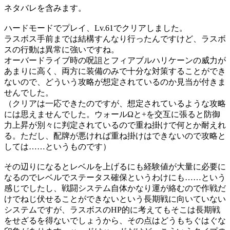
ネタバレを含みます。
ハードモードでプレイ、Lv.61でクリアしました。
ラスボス手前までは結構すんなり行ったんですけど、ラスボ
スの行動は異常に強いですね。
オーバードライブ時の呪詛とフィアブルハリケーンの威力が
あまりに高く、両方に装備のみで十分な対策することができ
ないので、どういう攻略が想定されているのか見当が付きま
せんでした。
（クリアは一応できたのですが、想定されているような攻略
には思えませんでした。ウォールΩと+を交互に張ると防御
力上昇が別々に判定されているので重ね掛けで何とか耐えれ
る。ただし、配牌が悪ければ重ね掛けはできないので攻略と
しては……というものです）
その辺りになるとレベルを上げるにも経験値が大量に必要に
なるのでレベルでステータス確保というわけにも……という
感じでしたし、戦闘システム自体かなり運が絡むので作戦だ
けでねじ伏せることができないという長期戦に向いていない
システムですが、ラスボスのHP的に考えてもそこは長期戦
をせざるを得ないでしょうから、その点はどうもちぐはぐな