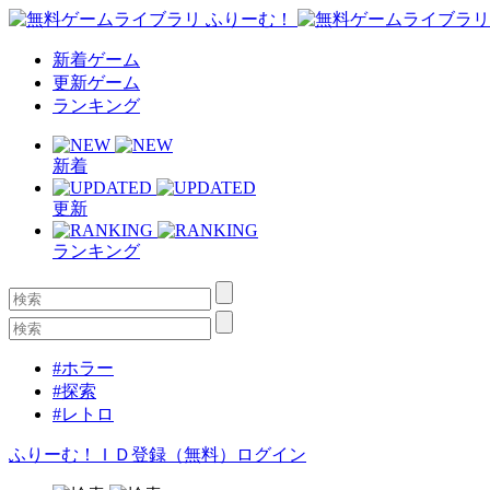
新着ゲーム
更新ゲーム
ランキング
新着
更新
ランキング
#ホラー
#探索
#レトロ
ふりーむ！ＩＤ登録（無料）
ログイン