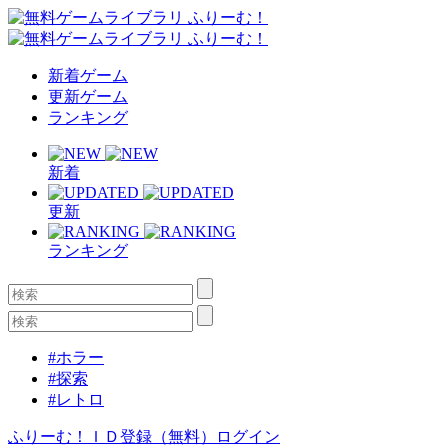
新着ゲーム
更新ゲーム
ランキング
新着
更新
ランキング
#ホラー
#探索
#レトロ
ふりーむ！ＩＤ登録（無料）
ログイン