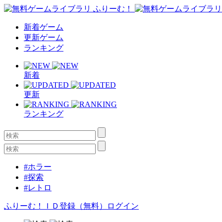
新着ゲーム
更新ゲーム
ランキング
新着
更新
ランキング
#ホラー
#探索
#レトロ
ふりーむ！ＩＤ登録（無料）
ログイン