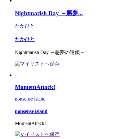
Nightmarish Day ～悪夢...
たかひと
たかひと
Nightmarish Day ～悪夢の連鎖～
MomentAttack!
nonsense island
nonsense island
MomentAttack!