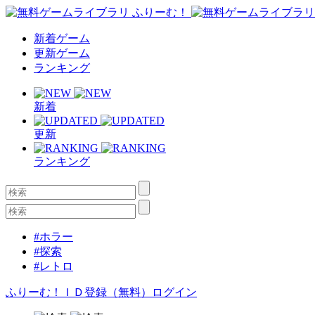
新着ゲーム
更新ゲーム
ランキング
新着
更新
ランキング
#ホラー
#探索
#レトロ
ふりーむ！ＩＤ登録（無料）
ログイン