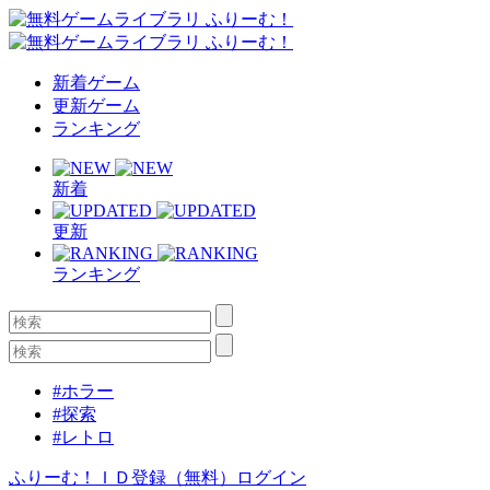
新着ゲーム
更新ゲーム
ランキング
新着
更新
ランキング
#ホラー
#探索
#レトロ
ふりーむ！ＩＤ登録（無料）
ログイン