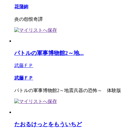
花蒲鉾
炎の怨恨奇譚
パトルの軍事博物館2～地...
武藤ＦＰ
武藤ＦＰ
パトルの軍事博物館2～地震兵器の恐怖～ 体験版
たおるけっとをもういちど