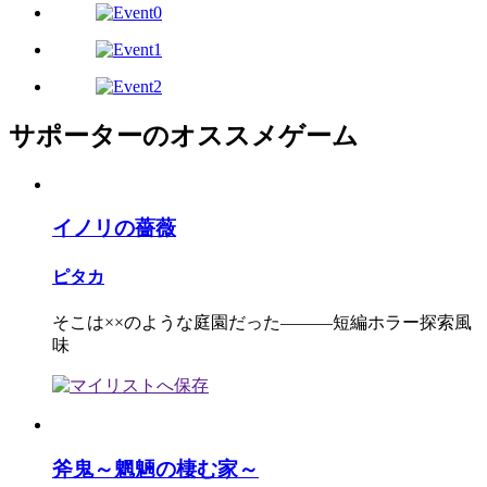
サポーターのオススメゲーム
イノリの薔薇
ピタカ
そこは××のような庭園だった―――短編ホラー探索風
味
斧鬼～魍魎の棲む家～