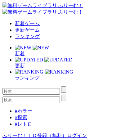
新着ゲーム
更新ゲーム
ランキング
新着
更新
ランキング
#ホラー
#探索
#レトロ
ふりーむ！ＩＤ登録（無料）
ログイン