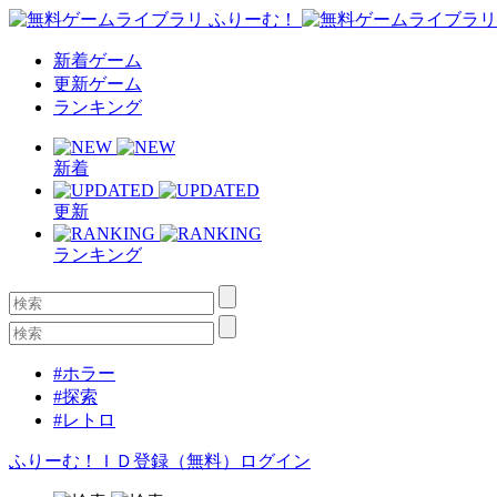
新着ゲーム
更新ゲーム
ランキング
新着
更新
ランキング
#ホラー
#探索
#レトロ
ふりーむ！ＩＤ登録（無料）
ログイン