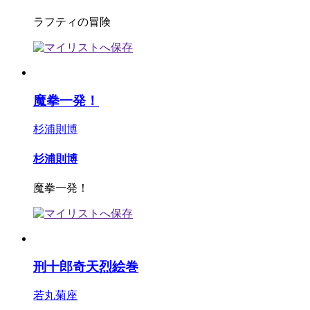
ラフティの冒険
魔拳一発！
杉浦則博
杉浦則博
魔拳一発！
刑十郎奇天烈絵巻
若丸菊座