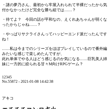
・謎の夢乃さん、最初から牢屋入れられて半裸だったから気
付かなかったけど完全な勝ち組では……？
・待てよ？ 今回の話が平和なの、えくれあちゃんが弱くな
ったからじゃね……？
・やっぱりサクライさんってハッピーエンド派だったんです
ね！
……私は今までのシリーズをほぼプレイしているので番外編
みたいな感じで楽しめたんですが、
此れ単体でやる人はどう感じるのか気になる……巨乳美人姉
妹に一方的に絞られる甘々M向けRPGゲーム？
12345
No.55872 - 2021-01-08 14:42:38
アキコ