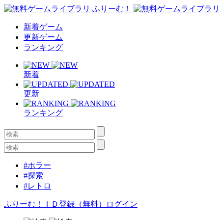
新着ゲーム
更新ゲーム
ランキング
新着
更新
ランキング
#ホラー
#探索
#レトロ
ふりーむ！ＩＤ登録（無料）
ログイン