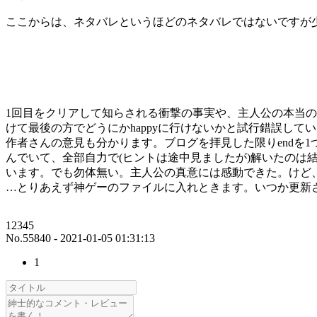
ここからは、ネタバレというほどのネタバレではないですが少
1回目をクリアして知らされる衝撃の事実や、主人公の本当
けて最後の方でどうにかhappyに行けないかと試行錯誤して
作者さんの意見も分かります。ブログを拝見した限りendを
んでいて、全部自力で(ヒントは途中見ましたが)解いたの
います。でも勿体無い。主人公の真意には感動できた。けど
…とりあえず神ゲーのファイルに入れときます。いつか更新さ
12345
No.55840 - 2021-01-05 01:31:13
1