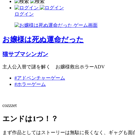
ログイン
お嬢様は死ぬ運命だった
猫サブマシンガン
主人公入替で謎を解く お嬢様救出ホラーADV
#アドベンチャーゲーム
#ホラーゲーム
cozzzet
エンドは1つ！？
まず作品としてはストーリーは無駄に長くなく、ギャグも面