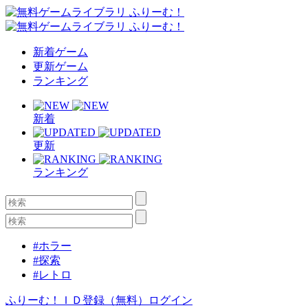
新着ゲーム
更新ゲーム
ランキング
新着
更新
ランキング
#ホラー
#探索
#レトロ
ふりーむ！ＩＤ登録（無料）
ログイン