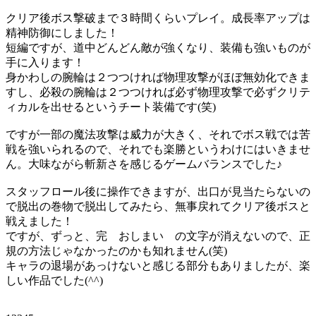
クリア後ボス撃破まで３時間くらいプレイ。成長率アップは
精神防御にしました！
短編ですが、道中どんどん敵が強くなり、装備も強いものが
手に入ります！
身かわしの腕輪は２つつければ物理攻撃がほぼ無効化できま
すし、必殺の腕輪は２つつければ必ず物理攻撃で必ずクリテ
ィカルを出せるというチート装備です(笑)
ですが一部の魔法攻撃は威力が大きく、それでボス戦では苦
戦を強いられるので、それでも楽勝というわけにはいきませ
ん。大味ながら斬新さを感じるゲームバランスでした♪
スタッフロール後に操作できますが、出口が見当たらないの
で脱出の巻物で脱出してみたら、無事戻れてクリア後ボスと
戦えました！
ですが、ずっと、完 おしまい の文字が消えないので、正
規の方法じゃなかったのかも知れません(笑)
キャラの退場があっけないと感じる部分もありましたが、楽
しい作品でした(^^)