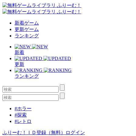
新着ゲーム
更新ゲーム
ランキング
新着
更新
ランキング
#ホラー
#探索
#レトロ
ふりーむ！ＩＤ登録（無料）
ログイン