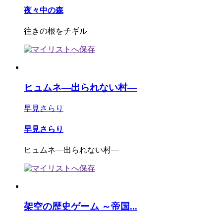
夜々中の森
往きの根をチギル
ヒュムネ―出られない村―
早見さらり
早見さらり
ヒュムネ―出られない村―
架空の歴史ゲーム ～帝国...