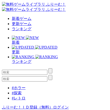
新着ゲーム
更新ゲーム
ランキング
新着
更新
ランキング
#ホラー
#探索
#レトロ
ふりーむ！ＩＤ登録（無料）
ログイン