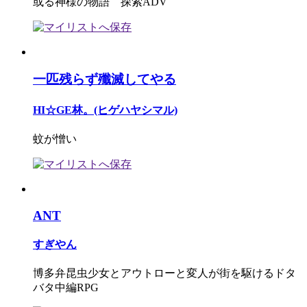
或る神様の物語 探索ADV
一匹残らず殲滅してやる
HI☆GE林。(ヒゲハヤシマル)
蚊が憎い
ANT
すぎやん
博多弁昆虫少女とアウトローと変人が街を駆けるドタ
バタ中編RPG