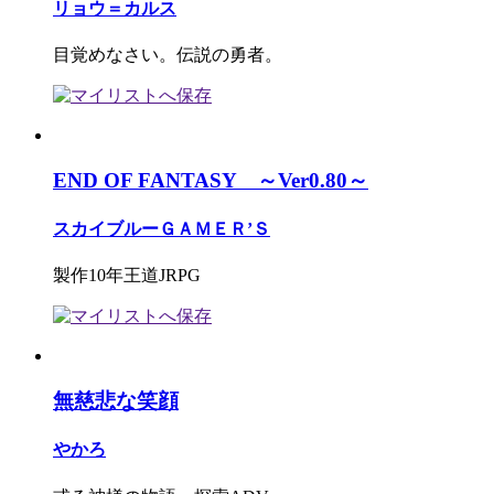
リョウ＝カルス
目覚めなさい。伝説の勇者。
END OF FANTASY ～Ver0.80～
スカイブルーＧＡＭＥＲ’Ｓ
製作10年王道JRPG
無慈悲な笑顔
やかろ