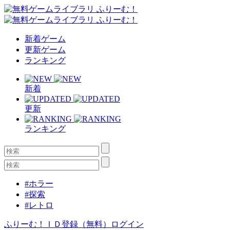
新着ゲーム
更新ゲーム
ランキング
新着
更新
ランキング
#ホラー
#探索
#レトロ
ふりーむ！ＩＤ登録（無料）
ログイン