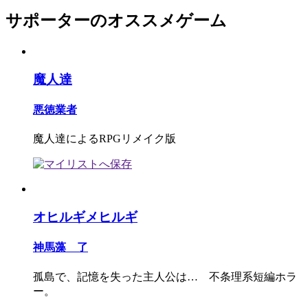
サポーターのオススメゲーム
魔人達
悪徳業者
魔人達によるRPGリメイク版
オヒルギメヒルギ
神馬藻 了
孤島で、記憶を失った主人公は… 不条理系短編ホラ
ー。