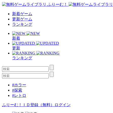
新着ゲーム
更新ゲーム
ランキング
新着
更新
ランキング
#ホラー
#探索
#レトロ
ふりーむ！ＩＤ登録（無料）
ログイン