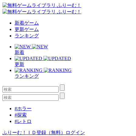
新着ゲーム
更新ゲーム
ランキング
新着
更新
ランキング
#ホラー
#探索
#レトロ
ふりーむ！ＩＤ登録（無料）
ログイン