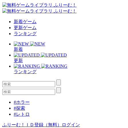
新着ゲーム
更新ゲーム
ランキング
新着
更新
ランキング
#ホラー
#探索
#レトロ
ふりーむ！ＩＤ登録（無料）
ログイン