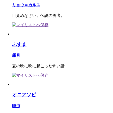
リョウ＝カルス
目覚めなさい。伝説の勇者。
ふすま
霜月
夏の晩に晩に起こった怖い話－
オニアソビ
睦涼