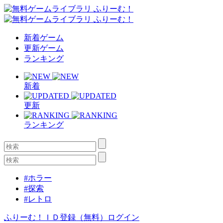
新着ゲーム
更新ゲーム
ランキング
新着
更新
ランキング
#ホラー
#探索
#レトロ
ふりーむ！ＩＤ登録（無料）
ログイン