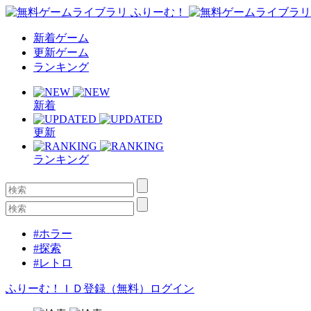
新着ゲーム
更新ゲーム
ランキング
新着
更新
ランキング
#ホラー
#探索
#レトロ
ふりーむ！ＩＤ登録（無料）
ログイン