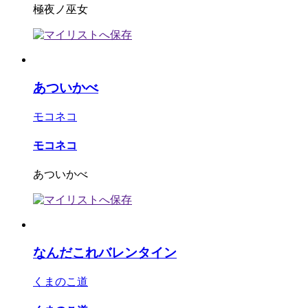
極夜ノ巫女
あついかべ
モコネコ
モコネコ
あついかべ
なんだこれバレンタイン
くまのこ道