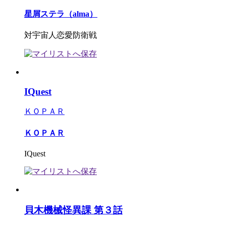
星屑ステラ（alma）
対宇宙人恋愛防衛戦
IQuest
ＫＯＰＡＲ
ＫＯＰＡＲ
IQuest
貝木機械怪異課 第３話