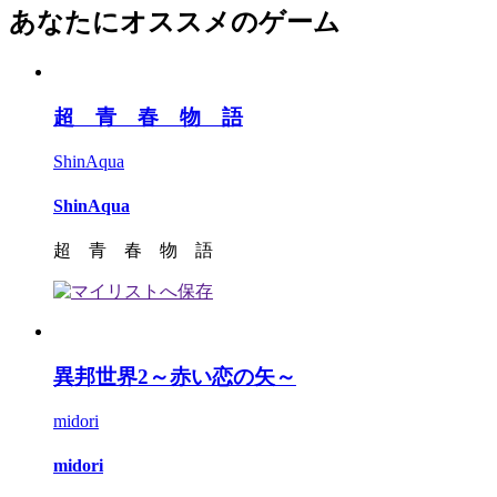
あなたにオススメのゲーム
超 青 春 物 語
ShinAqua
ShinAqua
超 青 春 物 語
異邦世界2～赤い恋の矢～
midori
midori