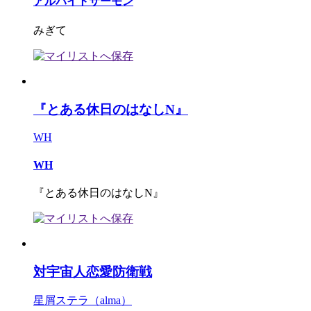
アルバイトサーモン
みぎて
『とある休日のはなしN』
WH
WH
『とある休日のはなしN』
対宇宙人恋愛防衛戦
星屑ステラ（alma）