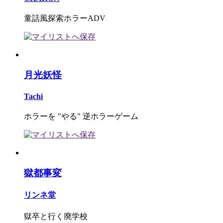
童話風探索ホラーADV
月光妖怪
Tachi
ホラーを "やる" 逆ホラーゲーム
獄都事変
リンネ堂
獄卒と行く廃学校