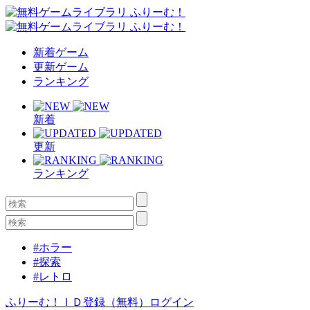
新着ゲーム
更新ゲーム
ランキング
新着
更新
ランキング
#ホラー
#探索
#レトロ
ふりーむ！ＩＤ登録（無料）
ログイン