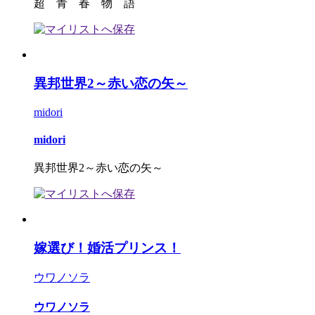
超 青 春 物 語
異邦世界2～赤い恋の矢～
midori
midori
異邦世界2～赤い恋の矢～
嫁選び！婚活プリンス！
ウワノソラ
ウワノソラ