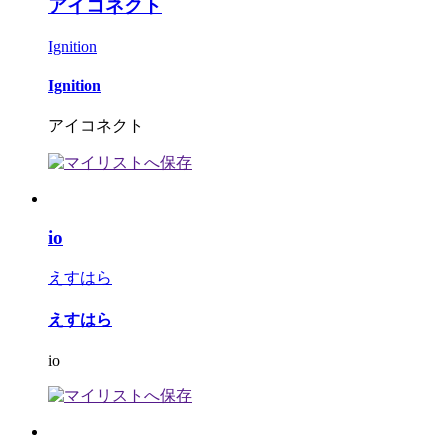
アイコネクト
Ignition
Ignition
アイコネクト
io
えすはら
えすはら
io