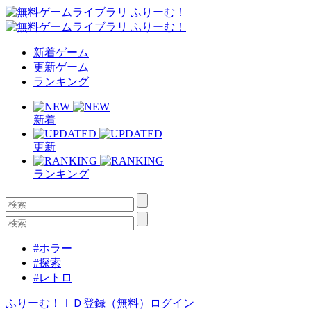
新着ゲーム
更新ゲーム
ランキング
新着
更新
ランキング
#ホラー
#探索
#レトロ
ふりーむ！ＩＤ登録（無料）
ログイン