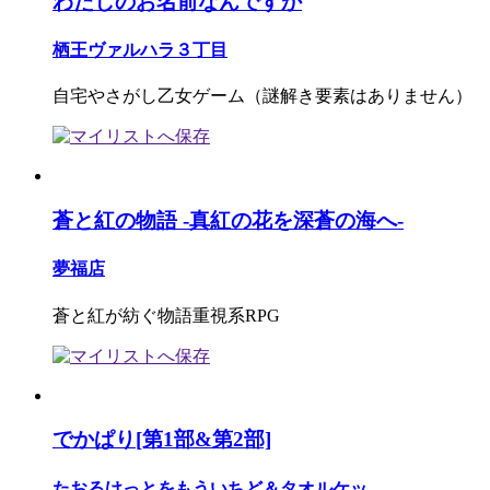
わたしのお名前なんですか
栖王ヴァルハラ３丁目
自宅やさがし乙女ゲーム（謎解き要素はありません）
蒼と紅の物語 -真紅の花を深蒼の海へ-
夢福店
蒼と紅が紡ぐ物語重視系RPG
でかぱり[第1部&第2部]
たおるけっとをもういちど＆タオルケッ...