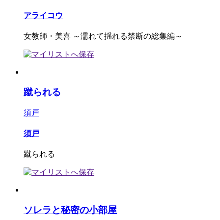
アライコウ
女教師・美喜 ～濡れて揺れる禁断の総集編～
蹴られる
須戸
須戸
蹴られる
ソレラと秘密の小部屋