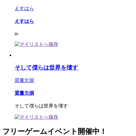
えすはら
えすはら
io
そして僕らは世界を壊す
質量欠損
質量欠損
そして僕らは世界を壊す
フリーゲームイベント開催中！