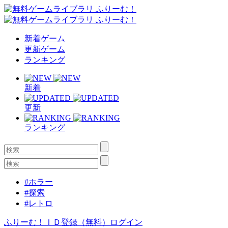
新着ゲーム
更新ゲーム
ランキング
新着
更新
ランキング
#ホラー
#探索
#レトロ
ふりーむ！ＩＤ登録（無料）
ログイン