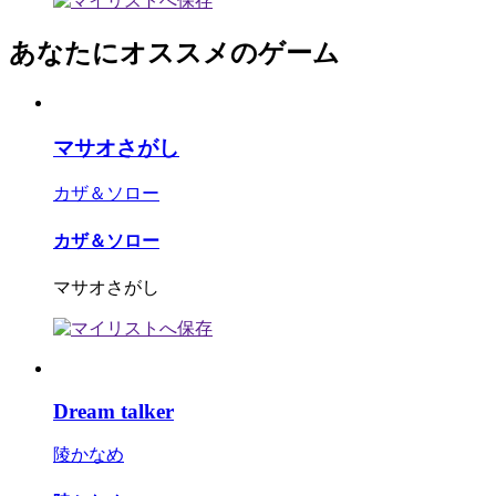
あなたにオススメのゲーム
マサオさがし
カザ＆ソロー
カザ＆ソロー
マサオさがし
Dream talker
陵かなめ