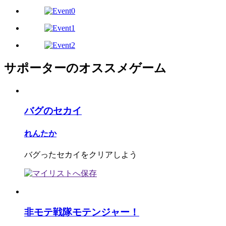
サポーターのオススメゲーム
バグのセカイ
れんたか
バグったセカイをクリアしよう
非モテ戦隊モテンジャー！