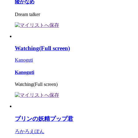
陵かなめ
Dream talker
Watching(Full screen)
Kanoguti
Kanoguti
Watching(Full screen)
プリンの妖精プップ君
ろかろえぽん