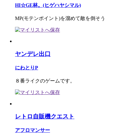
HI☆GE林。(ヒゲハヤシマル)
MP(モテンポイント)を溜めて敵を倒そう
ヤンデレ出口
にわとりP
８番ライクのゲームです。
レトロ自販機クエスト
アフロマンサー