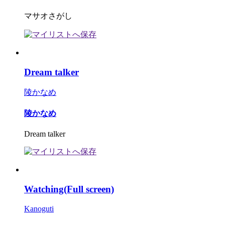
マサオさがし
Dream talker
陵かなめ
陵かなめ
Dream talker
Watching(Full screen)
Kanoguti