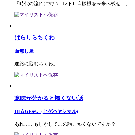
『時代の流れに抗い、レトロ自販機を未来へ残せ！』
ぱらりらちくわ
面無し屋
進路に悩むちくわ。
意味が分かると怖くない話
HI☆GE林。(ヒゲハヤシマル)
あれ……もしかしてこの話、怖くないですか？