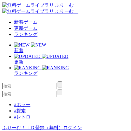
新着ゲーム
更新ゲーム
ランキング
新着
更新
ランキング
#ホラー
#探索
#レトロ
ふりーむ！ＩＤ登録（無料）
ログイン