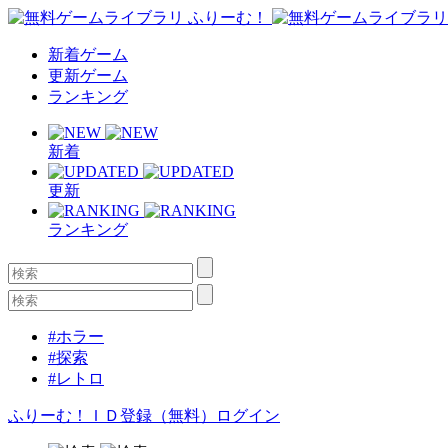
新着ゲーム
更新ゲーム
ランキング
新着
更新
ランキング
#ホラー
#探索
#レトロ
ふりーむ！ＩＤ登録（無料）
ログイン