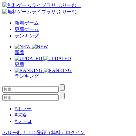
新着ゲーム
更新ゲーム
ランキング
新着
更新
ランキング
#ホラー
#探索
#レトロ
ふりーむ！ＩＤ登録（無料）
ログイン