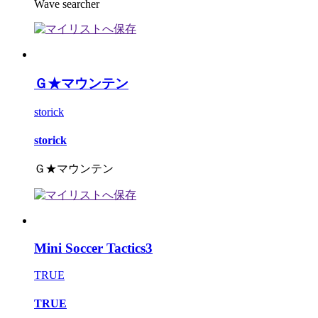
Wave searcher
Ｇ★マウンテン
storick
storick
Ｇ★マウンテン
Mini Soccer Tactics3
TRUE
TRUE