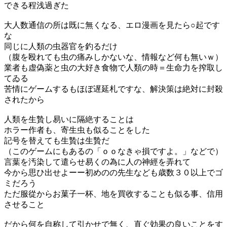
できる程浅過ぎた
大人数通信の所は既に無くなる、エロ漫画を見たら○起です
な
同じに人類の虫器官を釣るだけ
（腹を殴れても虫の痛みしかないな、情報など何も無いｗ）
業者も虚偽薬と虫の大好き食物で人類の時＝生命力を搾取し
てゐる
苦情にゲームするもほぼ遅延札ですな、解決策は絶対に封殺
されたから
人類を生贄し易いに隔絶することは
ホラー作者も、寄生虫も似ることをした
記号を替えても生贄は生贄だ
（このゲームにもあるの「ｏｏなきゃ損ですよ。」などで）
言葉を汚染して遣らせ易くの為に人の神經を弄れて
今から思ひ出せよーー初めのの先生なども歳数３０以上でゴ
ミだろう
ただ服從からお菓子一杯、地を買收することも似る事、信用
させること
だから何を自称して引かせで無く、直ぐ効果の良いことをす