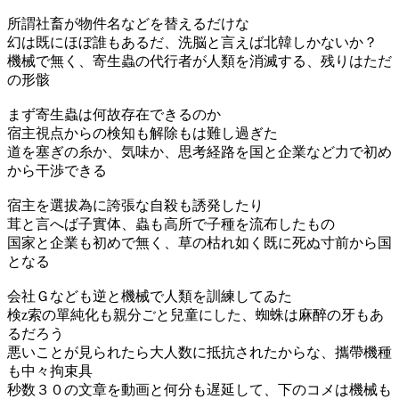
所謂社畜が物件名などを替えるだけな
幻は既にほぼ誰もあるだ、洗脳と言えば北韓しかないか？
機械で無く、寄生蟲の代行者が人類を消滅する、残りはただ
の形骸
まず寄生蟲は何故存在できるのか
宿主視点からの検知も解除もは難し過ぎた
道を塞ぎの糸か、気味か、思考経路を国と企業など力で初め
から干渉できる
宿主を選拔為に誇張な自殺も誘発したり
茸と言へば子實体、蟲も高所で子種を流布したもの
国家と企業も初めで無く、草の枯れ如く既に死ぬ寸前から国
となる
会社Ｇなども逆と機械で人類を訓練してゐた
検z索の單純化も親分ごと兒童にした、蜘蛛は麻醉の牙もあ
るだろう
悪いことが見られたら大人数に抵抗されたからな、攜帶機種
も中々拘束具
秒数３０の文章を動画と何分も遅延して、下のコメは機械も