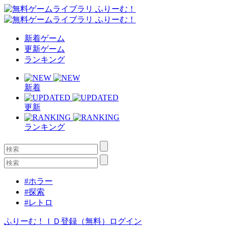
新着ゲーム
更新ゲーム
ランキング
新着
更新
ランキング
#ホラー
#探索
#レトロ
ふりーむ！ＩＤ登録（無料）
ログイン