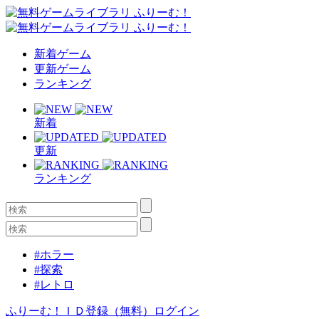
新着ゲーム
更新ゲーム
ランキング
新着
更新
ランキング
#ホラー
#探索
#レトロ
ふりーむ！ＩＤ登録（無料）
ログイン