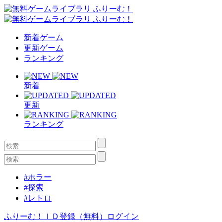
新着ゲーム
更新ゲーム
ランキング
新着
更新
ランキング
#ホラー
#探索
#レトロ
ふりーむ！ＩＤ登録（無料）
ログイン