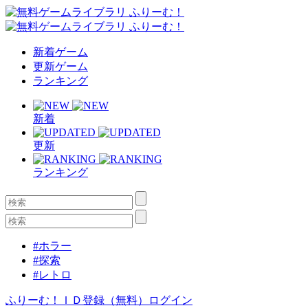
新着ゲーム
更新ゲーム
ランキング
新着
更新
ランキング
#ホラー
#探索
#レトロ
ふりーむ！ＩＤ登録（無料）
ログイン