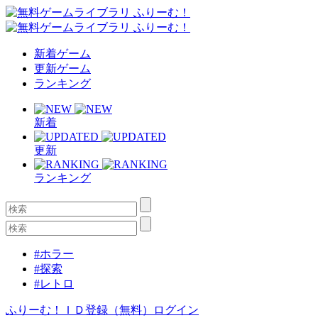
新着ゲーム
更新ゲーム
ランキング
新着
更新
ランキング
#ホラー
#探索
#レトロ
ふりーむ！ＩＤ登録（無料）
ログイン