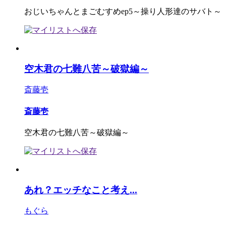
おじいちゃんとまごむすめep5～操り人形達のサバト～
空木君の七難八苦～破獄編～
斎藤壱
斎藤壱
空木君の七難八苦～破獄編～
あれ？エッチなこと考え...
もぐら