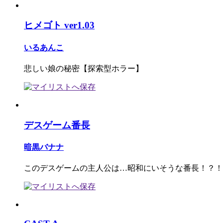
ヒメゴト ver1.03
いるあんこ
悲しい娘の秘密【探索型ホラー】
デスゲーム番長
暗黒バナナ
このデスゲームの主人公は…昭和にいそうな番長！？！