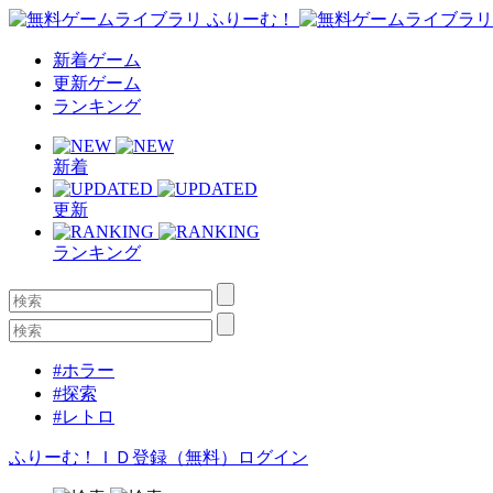
新着ゲーム
更新ゲーム
ランキング
新着
更新
ランキング
#ホラー
#探索
#レトロ
ふりーむ！ＩＤ登録（無料）
ログイン