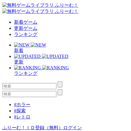
新着ゲーム
更新ゲーム
ランキング
新着
更新
ランキング
#ホラー
#探索
#レトロ
ふりーむ！ＩＤ登録（無料）
ログイン