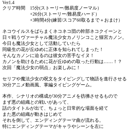
Ver1.4
クリア時間 15分(ストーリー/難易度ノーマル）
+26分(ストーリー/難易度ハード）
+3時間4分(練習/スコア60取るまで＋おまけ）
ネコウイルスをばらまくネコネコ団の幹部ネコクイーンと
日々戦うヴァーチャル魔法少女カノリンコこと猫宮カノン。
今日も魔法少女として活動していたら
同級生の花が丘ゆめに正体を知られてしまった！
そんなカノンに迫るのは彼女の苦手なイヌ！
カノンを助けるために花が丘ゆめの取った行動は……！？
次回「魔法少女の弱点」お楽しみに！
セリフや魔法少女の呪文をタイピングして物語を進行させる
30分アニメ動画風、掌編タイピングゲーム。
本作、シナリオの構成が30分アニメを彷彿させるもので
まず悪の組織との戦いがあって、
話のタイトルが出て、ちょっと日常的な場面を経て
また悪の組織が動きはじめて
それを倒して、エンディングテーマ曲が流れる。
特にエンディングテーマがキャラやシーンを左に