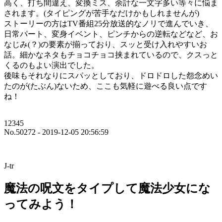
高く、打ち間違え、変換ミス、余計な一文字多い等々に悩ま
されます。(タイピングが苦手なだけかもしれませんが)
ストーリーの方はTV番組25分放送的なノリで進んでいき、
日常パート、変身イベント、ピンチからの逆転などなど、お
なじみ(？)の要素が揃っており、スッと受け入れやすいお
話。細かなネタもチョコチョコ挟まれているので、クスっと
くるのもよい演出でした。
後味もそれなりにスパッとしており、ドロドロした怨念めい
たのが(たぶん)ないため、ここも気軽に遊べる良い点です
ね！
12345
No.50272 - 2019-12-05 20:56:59
J-tr
魔法の呪文をタイプして魔法少女にな
ってみよう！