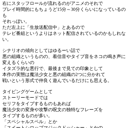
右にスタッフロールが流れるのがアニメのそれで
プレイ時間的にもちょうど15分～30分くらいになっているの
も
それっぽい。
ただ左上に「生放送配信中」とあるので
テレビ番組というよりはネット配信されているのかもしれな
い。
シナリオの傾向としてはゆるーい話で
悪の組織というものの、着信音やタイプ音をネコの鳴き声に
変えるくらいの
イタズラ的な悪行で、最後まで見ての印象として
本作の実態は魔法少女と悪の組織の2つに分かれて
戦いという形式で仲良く遊んでいるだけにも思える。
タイピングゲームとして
ストーリーモードでは
セリフをタイプするものもあれば
魔法少女の変身や攻撃の呪文の独特なフレーズを
タイプするものが多い。
「スペシャルスペル」とか
「スイートシロップマジックドッシャー」とかの