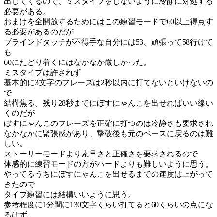
出してくるので、ミスタイプをしないように冷静に対処する
必要がある。
おまけを全開放するためにはこの練習モードで60以上得点す
る必要があるのだが
ブラインドタッチが不得手な自分には53、頑張って58行けて
も
60にたどり着くにはなかなか厳しかった。
ミスタイプは許されず
基本的に3文字のフレーズは2秒以内に打てないといけないの
で
結構焦る。残り28秒までにぼすにゃんこを出せればいい線い
くのだが
ぼすにゃんこのフレーズを正確に打つのは冷静さも要求され
なかなかに緊張感があり、撃破後も元のペースに戻るのは難
しい。
ストーリーモードより素早さと正確さを要求されるので
体感的に練習モードの方がハードよりも難しいように思う。
やってるうちにぼすにゃんこを出せるまでの速度は上がって
きたので
タイプ練習には結構いいように思う。
参考程度に1分間に130文字くらい打てると60くらいの点にな
るはず。