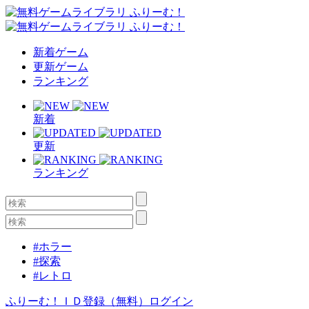
新着ゲーム
更新ゲーム
ランキング
新着
更新
ランキング
#ホラー
#探索
#レトロ
ふりーむ！ＩＤ登録（無料）
ログイン