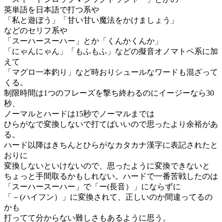
英単語を日本語で打つ系や
「私と遊ぼう」「甘い甘い魔法をかけましょう」
などのセリフ系や
「スーハースーハー」とか「くんかくんか」
「にゃんにゃん」「もふもふ」などの擬音オノマトペ系に加
えて
「マグロ一本釣り」など時おりシュールなワードも混ざって
くる。
制限時間は1つのフレーズを撃ち終わるのにイージーなら30
秒、
ノーマルとハードは15秒でノーマルまでは
ひらがなで変換しないで打てばいいので思ったより余裕があ
る。
ハード以降はきちんとひらがなカタカナ漢字に表記されたと
おりに
変換しないといけないので、思ったように変換できないと
ちょっと手間取るかもしれない。ハードで一番苦戦したのは
「スーハースーハー」で「ー(長音）」にならずに
「－(ハイフン）」に変換されて、正しいのか間違ってるの
かも
打ってて分からない難しさもあるように思う。