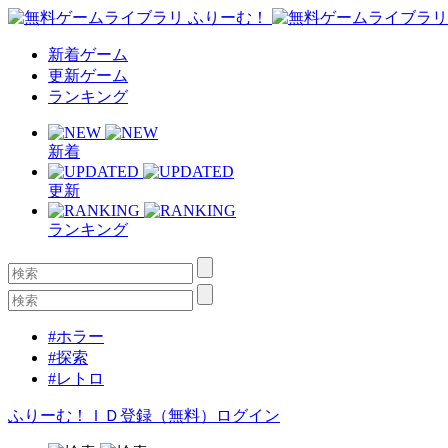
新着ゲーム
更新ゲーム
ランキング
新着
更新
ランキング
#ホラー
#探索
#レトロ
ふりーむ！ＩＤ登録（無料）
ログイン