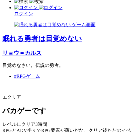
ログイン
眠れる勇者は目覚めない
リョウ＝カルス
目覚めなさい。伝説の勇者。
#RPGゲーム
エクリア
バカゲーです
レベル11クリア3時間
RPGとADV半々でRPG要素が薄いだな、クリア後ただのイ