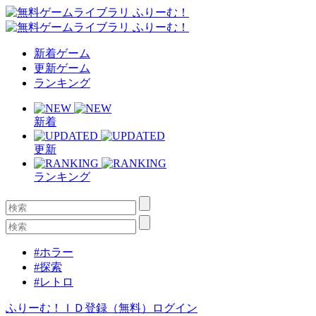
新着ゲーム
更新ゲーム
ランキング
新着
更新
ランキング
#ホラー
#探索
#レトロ
ふりーむ！ＩＤ登録（無料）
ログイン