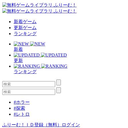
新着ゲーム
更新ゲーム
ランキング
新着
更新
ランキング
#ホラー
#探索
#レトロ
ふりーむ！ＩＤ登録（無料）
ログイン