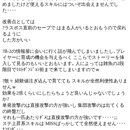
めましたけど使えるスキルにはついぞ出会えませんでし
た････
改善点としては
?ラスボス直前のセーブで はまる人がいるとおもうので戻れ
るように
した方がいい
?B-2の情報屋に会いに行く話が飛んでしまいましたし､プレ
イヤーに育成の機会を与えるべく ここらでストーリーを挿
入して見るのもいいとおもいます｡ 人によっては雑魚の2段
階目でﾗｽﾄﾀﾞﾝｼﾞｮﾝ前まで来てしまいますのでｗ
?散々 経験値注ぎ込んで育てても スキルが全然利便性ありま
せんｗ
効果を2倍くらいにしたらちょうど良いんじゃないでしょう
か?
単発攻撃のは直接攻撃の方が強いし 集団攻撃のは出てくる
の終盤だし
それも一匹あたりﾀﾞﾒは直接攻撃の方が強いです･････;;;
ステ上昇系スキルは MISSばっかしてて全然使えません････
ﾅﾝﾅﾝﾀﾞ･･･