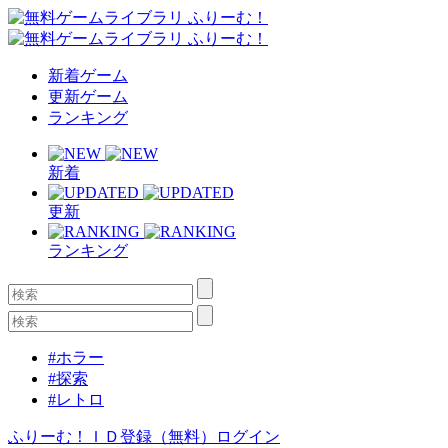
新着ゲーム
更新ゲーム
ランキング
新着
更新
ランキング
#ホラー
#探索
#レトロ
ふりーむ！ＩＤ登録（無料）
ログイン