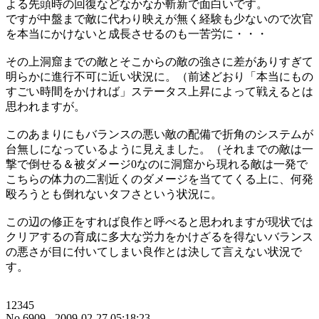
よる先頭時の回復などなかなか斬新で面白いです。
ですが中盤まで敵に代わり映えが無く経験も少ないので次官
を本当にかけないと成長させるのも一苦労に・・・
その上洞窟までの敵とそこからの敵の強さに差がありすぎて
明らかに進行不可に近い状況に。（前述どおり「本当にもの
すごい時間をかければ」ステータス上昇によって戦えるとは
思われますが。
このあまりにもバランスの悪い敵の配備で折角のシステムが
台無しになっているように見えました。（それまでの敵は一
撃で倒せる＆被ダメージ0なのに洞窟から現れる敵は一発で
こちらの体力の二割近くのダメージを当ててくる上に、何発
殴ろうとも倒れないタフさという状況に。
この辺の修正をすれば良作と呼べると思われますが現状では
クリアするの育成に多大な労力をかけざるを得ないバランス
の悪さが目に付いてしまい良作とは決して言えない状況で
す。
12345
No.6909 - 2009-02-27 05:18:23