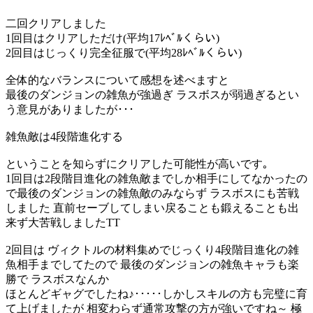
二回クリアしました
1回目はクリアしただけ(平均17ﾚﾍﾞﾙくらい)
2回目はじっくり完全征服で(平均28ﾚﾍﾞﾙくらい)
全体的なバランスについて感想を述べますと
最後のダンジョンの雑魚が強過ぎ ラスボスが弱過ぎるとい
う意見がありましたが･･･
雑魚敵は4段階進化する
ということを知らずにクリアした可能性が高いです｡
1回目は2段階目進化の雑魚敵までしか相手にしてなかったの
で最後のダンジョンの雑魚敵のみならず ラスボスにも苦戦
しました 直前セーブしてしまい戻ることも鍛えることも出
来ず大苦戦しましたTT
2回目は ヴィクトルの材料集めでじっくり4段階目進化の雑
魚相手までしてたので 最後のダンジョンの雑魚キャラも楽
勝で ラスボスなんか
ほとんどギャグでしたね♪･････しかしスキルの方も完璧に育
て上げましたが 相変わらず通常攻撃の方が強いですね～ 極