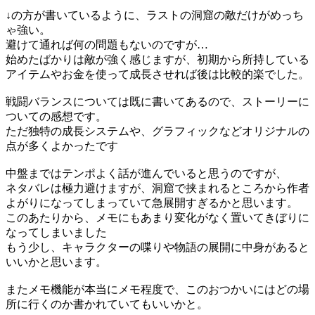
↓の方が書いているように、ラストの洞窟の敵だけがめっち
ゃ強い。
避けて通れば何の問題もないのですが…
始めたばかりは敵が強く感じますが、初期から所持している
アイテムやお金を使って成長させれば後は比較的楽でした。
戦闘バランスについては既に書いてあるので、ストーリーに
ついての感想です。
ただ独特の成長システムや、グラフィックなどオリジナルの
点が多くよかったです
中盤まではテンポよく話が進んでいると思うのですが、
ネタバレは極力避けますが、洞窟で挟まれるところから作者
よがりになってしまっていて急展開すぎるかと思います。
このあたりから、メモにもあまり変化がなく置いてきぼりに
なってしまいました
もう少し、キャラクターの喋りや物語の展開に中身があると
いいかと思います。
またメモ機能が本当にメモ程度で、このおつかいにはどの場
所に行くのか書かれていてもいいかと。