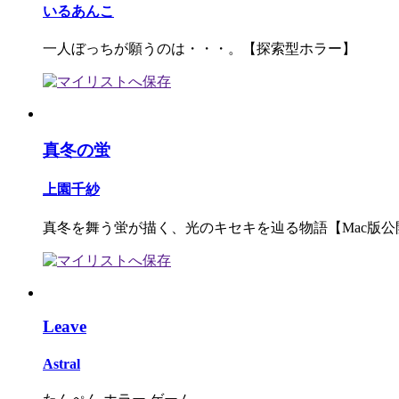
いるあんこ
一人ぼっちが願うのは・・・。【探索型ホラー】
真冬の蛍
上園千紗
真冬を舞う蛍が描く、光のキセキを辿る物語【Mac版公
Leave
Astral