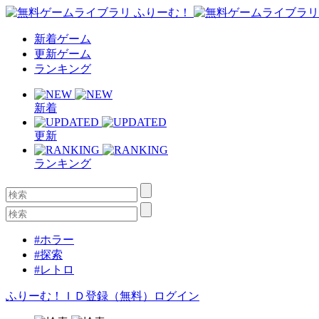
新着ゲーム
更新ゲーム
ランキング
新着
更新
ランキング
#ホラー
#探索
#レトロ
ふりーむ！ＩＤ登録（無料）
ログイン