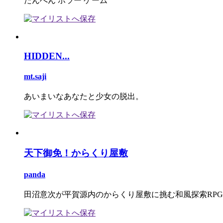
たんぺん ホラー ゲーム
HIDDEN...
mt.saji
あいまいなあなたと少女の脱出。
天下御免！からくり屋敷
panda
田沼意次が平賀源内のからくり屋敷に挑む和風探索RPG