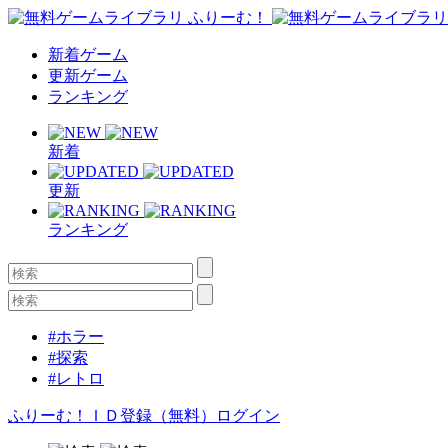
新着ゲーム
更新ゲーム
ランキング
新着
更新
ランキング
#ホラー
#探索
#レトロ
ふりーむ！ＩＤ登録（無料）
ログイン