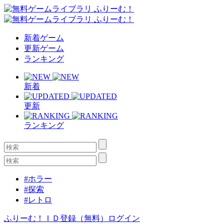
新着ゲーム
更新ゲーム
ランキング
新着
更新
ランキング
#ホラー
#探索
#レトロ
ふりーむ！ＩＤ登録（無料）
ログイン