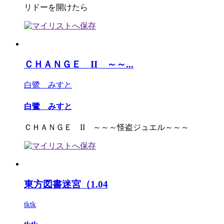
リドーを開けたら
ＣＨＡＮＧＥ II ～～...
白鷺 みすと
白鷺 みすと
ＣＨＡＮＧＥ II ～～～怪盗ジュエル～～～
東方図書迷宮（1.04
tktk