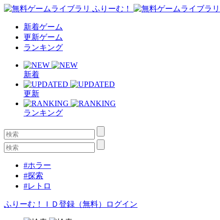
新着ゲーム
更新ゲーム
ランキング
新着
更新
ランキング
#ホラー
#探索
#レトロ
ふりーむ！ＩＤ登録（無料）
ログイン