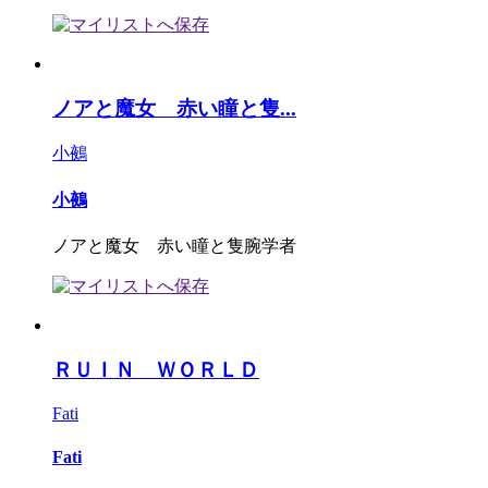
ノアと魔女 赤い瞳と隻...
小鵺
小鵺
ノアと魔女 赤い瞳と隻腕学者
ＲＵＩＮ ＷＯＲＬＤ
Fati
Fati