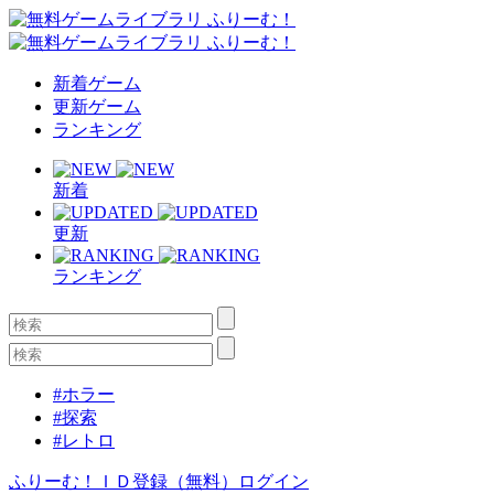
新着ゲーム
更新ゲーム
ランキング
新着
更新
ランキング
#ホラー
#探索
#レトロ
ふりーむ！ＩＤ登録（無料）
ログイン