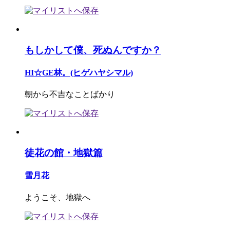
もしかして僕、死ぬんですか？
HI☆GE林。(ヒゲハヤシマル)
朝から不吉なことばかり
徒花の館・地獄篇
雪月花
ようこそ、地獄へ