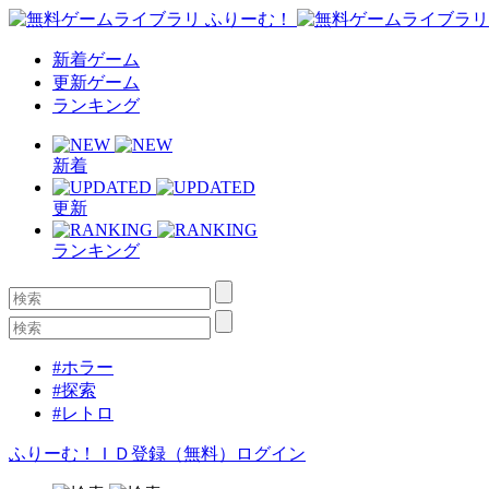
新着ゲーム
更新ゲーム
ランキング
新着
更新
ランキング
#ホラー
#探索
#レトロ
ふりーむ！ＩＤ登録（無料）
ログイン