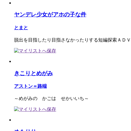
ヤンデレ少女がアホの子な件
とまと
脱出を目指したり目指さなかったりする短編探索ＡＤＶ
きこりとめがみ
アストン＝路端
～めがみの かごは せかいいち～