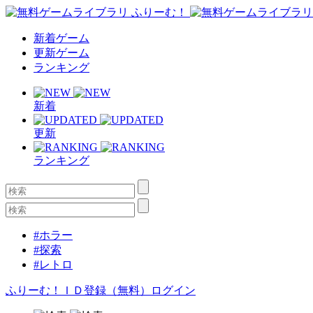
新着ゲーム
更新ゲーム
ランキング
新着
更新
ランキング
#ホラー
#探索
#レトロ
ふりーむ！ＩＤ登録（無料）
ログイン